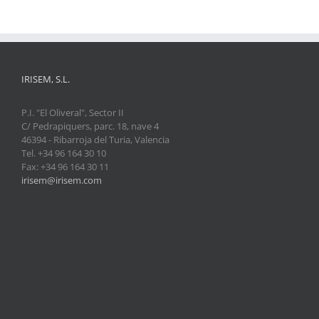
IRISEM, S.L.
P.I. "El Oliveral", Sector II
C/ Pedrapiquers, parc. 18, nave 4
46394 - Ribarroja del Turia, Valencia
Tel. +34 96 164 30 10
Fax: +34 96 164 30 11
irisem@irisem.com