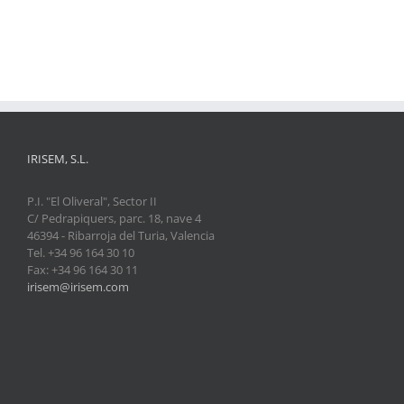
IRISEM, S.L.
P.I. "El Oliveral", Sector II
C/ Pedrapiquers, parc. 18, nave 4
46394 - Ribarroja del Turia, Valencia
Tel. +34 96 164 30 10
Fax: +34 96 164 30 11
irisem@irisem.com