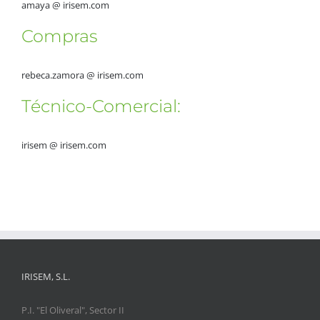
amaya @ irisem.com
Compras
rebeca.zamora @ irisem.com
Técnico-Comercial:
irisem @ irisem.com
IRISEM, S.L.
P.I. "El Oliveral", Sector II