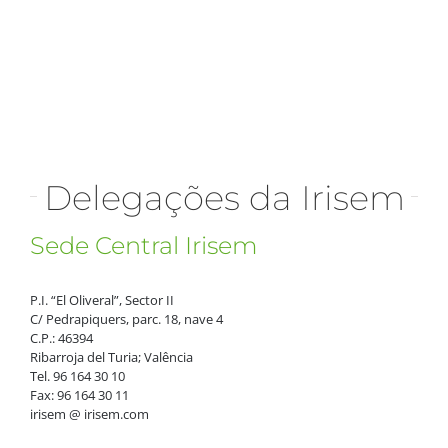
Delegações da Irisem
Sede Central Irisem
P.I. “El Oliveral”, Sector II
C/ Pedrapiquers, parc. 18, nave 4
C.P.: 46394
Ribarroja del Turia; Valência
Tel. 96 164 30 10
Fax: 96 164 30 11
irisem @ irisem.com