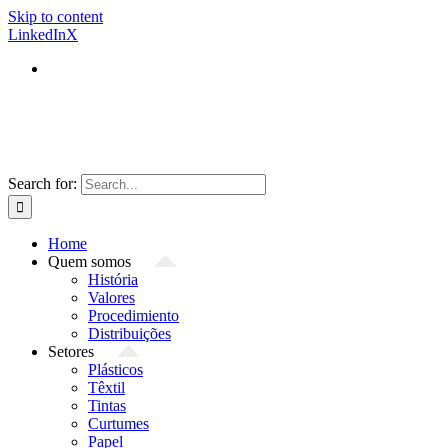
Skip to content
LinkedIn
X
Search for:
Home
Quem somos
História
Valores
Procedimiento
Distribuições
Setores
Plásticos
Têxtil
Tintas
Curtumes
Papel