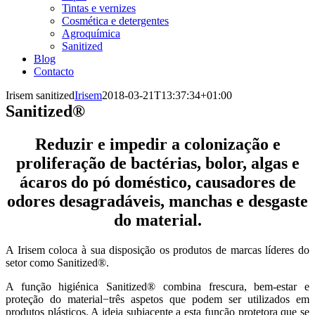
Tintas e vernizes
Cosmética e detergentes
Agroquímica
Sanitized
Blog
Contacto
Irisem sanitized
Irisem
2018-03-21T13:37:34+01:00
Sanitized®
Reduzir e impedir a colonização e
proliferação de bactérias, bolor, algas e
ácaros do pó doméstico, causadores de
odores desagradáveis, manchas e desgaste
do material.
A Irisem coloca à sua disposição os produtos de marcas líderes do
setor como Sanitized®.
A função higiénica Sanitized® combina frescura, bem-estar e
proteção do material−três aspetos que podem ser utilizados em
produtos plásticos. A ideia subjacente a esta função protetora que se