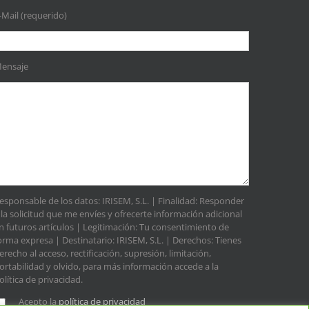
-Mail (requerido)
ensaje
esponsable de los datos: IRISEM, S.L. | Finalidad: Responder
 la solicitud que me envíes y ofrecerte información adicional
n futuros artículos | Legitimación: Tu consentimiento de
orma expresa | Destinatario: IRISEM, S.L. | Derechos: Tienes
erecho al acceso, rectificación, supresión, limitación,
ortabilidad y olvido, para más información accede a la
olítica de privacidad.
Acepto la
política de privacidad