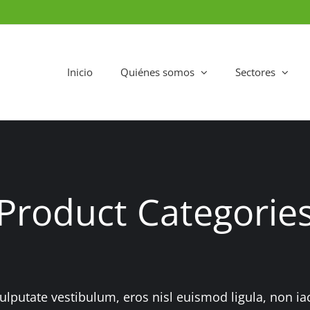
Inicio
Quiénes somos
Sectores
Product Categorie
ulputate vestibulum, eros nisl euismod ligula, non iac