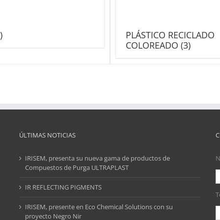
)
PLÁSTICO RECICLADO
COLOREADO
(3)
ÚLTIMAS NOTICIAS
C
IRISEM, presenta su nueva gama de productos de
N
Compuestos de Purga ULTRAPLAST
IR REFLECTING PIGMENTS
T
IRISEM, presente en Eco Chemical Solutions con su
proyecto Negro Nir