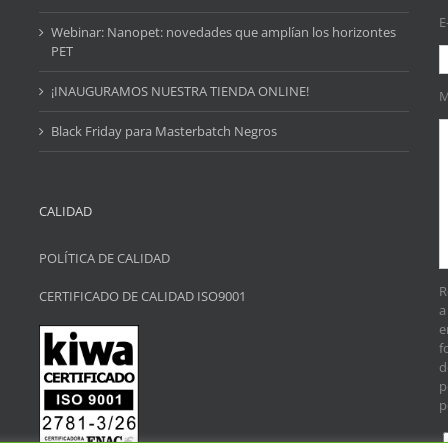
E
Webinar: Nanopet: novedades que amplían los horizontes
PET
¡INAUGURAMOS NUESTRA TIENDA ONLINE!
M
Black Friday para Masterbatch Negros
CALIDAD
POLÍTICA DE CALIDAD
R
CERTIFICADO DE CALIDAD ISO9001
a
e
f
d
p
p