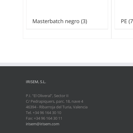
Masterbatch negro
(3)
PE
(7
IRISEM, S.L.
P.I. "El Oliveral", Sector II
C/ Pedrapiquers, parc. 18, nave 4
46394 - Ribarroja del Turia, Valencia
Tel. +34 96 164 30 10
Fax: +34 96 164 30 11
irisem@irisem.com