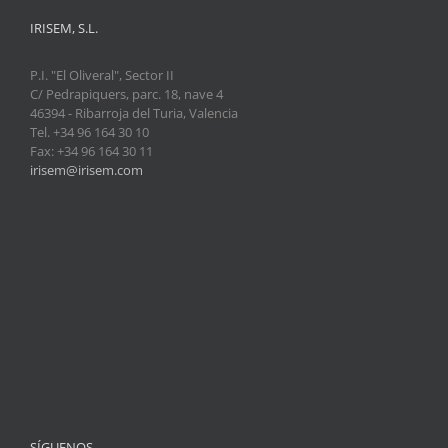
IRISEM, S.L.
P.I. "El Oliveral", Sector II
C/ Pedrapiquers, parc. 18, nave 4
46394 - Ribarroja del Turia, Valencia
Tel. +34 96 164 30 10
Fax: +34 96 164 30 11
irisem@irisem.com
SÍGUENOS