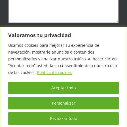
Responsable de los datos: IRISEM, S.L. | Finalidad: Responder a la
Valoramos tu privacidad
solicitud que me envíes y ofrecerte información adicional en
futuros artículos | Legitimación: Tu consentimiento de forma
Usamos cookies para mejorar su experiencia de
expresa | Destinatario: IRISEM, S.L. | Derechos: Tienes derecho al
acceso, rectificación, supresión, limitación, portabilidad y olvido,
navegación, mostrarle anuncios o contenidos
para más información accede a la política de privacidad.
personalizados y analizar nuestro tráfico. Al hacer clic en
Acepto la
política de privacidad
“Aceptar todo” usted da su consentimiento a nuestro uso
de las cookies.
Política de cookies
Aceptar todo
Personalizar
Todos los derechos reservados - IRISEM, S.L. by
NUNSYS
Rechazar todo
AVISO LEGAL
|
POLÍTICA DE PRIVACIDAD
|
COOKIES