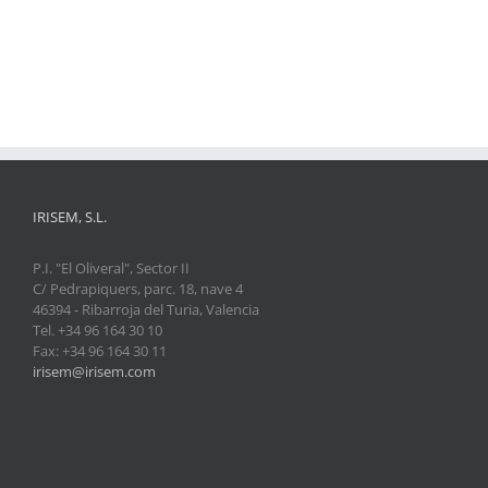
IRISEM, S.L.
P.I. "El Oliveral", Sector II
C/ Pedrapiquers, parc. 18, nave 4
46394 - Ribarroja del Turia, Valencia
Tel. +34 96 164 30 10
Fax: +34 96 164 30 11
irisem@irisem.com