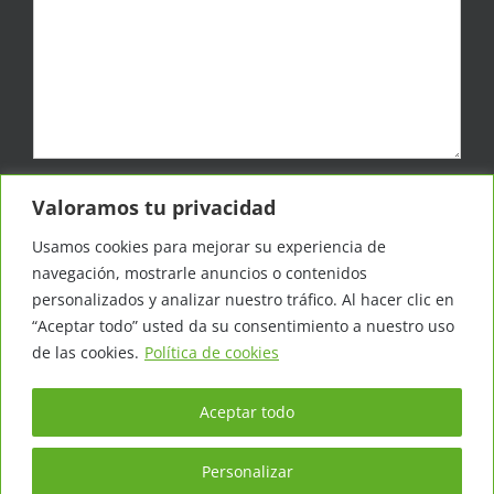
Responsable de los datos: IRISEM, S.L. | Finalidad: Responder a la
Valoramos tu privacidad
solicitud que me envíes y ofrecerte información adicional en
futuros artículos | Legitimación: Tu consentimiento de forma
Usamos cookies para mejorar su experiencia de
expresa | Destinatario: IRISEM, S.L. | Derechos: Tienes derecho al
acceso, rectificación, supresión, limitación, portabilidad y olvido,
navegación, mostrarle anuncios o contenidos
para más información accede a la política de privacidad.
personalizados y analizar nuestro tráfico. Al hacer clic en
Acepto la
política de privacidad
“Aceptar todo” usted da su consentimiento a nuestro uso
de las cookies.
Política de cookies
Aceptar todo
Personalizar