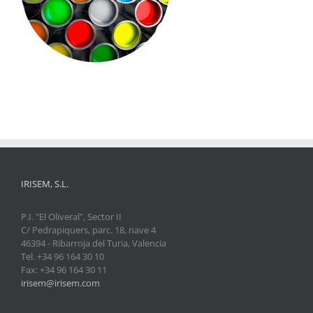
IRISEM, S.L.
P.I. "El Oliveral", Sector II
C/ Pedrapiquers, parc. 18, nave 4
46394 - Ribarroja del Turia, Valencia
Tel. +34 96 164 30 10
Fax: +34 96 164 30 11
irisem@irisem.com