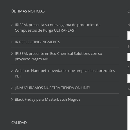
ÚLTIMAS NOTICIAS
C
IRISEM, presenta su nueva gama de productos de
N
Compuestos de Purga ULTRAPLAST
IR REFLECTING PIGMENTS
T
IRISEM, presente en Eco Chemical Solutions con su
proyecto Negro Nir
E
Webinar: Nanopet: novedades que amplían los horizontes
PET
¡INAUGURAMOS NUESTRA TIENDA ONLINE!
M
Black Friday para Masterbatch Negros
CALIDAD