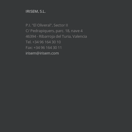
IRISEM, S.L.
P.I. "El Oliveral", Sector II
C/ Pedrapiquers, parc. 18, nave 4
46394 - Ribarroja del Turia, Valencia
Tel. +34 96 164 30 10
Fax: +34 96 164 30 11
irisem@irisem.com