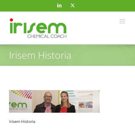
Saltar
LinkedIn
X
al
contenido
Irisem Historia
Irisem Historia