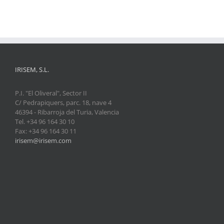
IRISEM, S.L.
P.I. "El Oliveral", Sector II
C/ Pedrapiquers, parc. 18, nave 4
46394 - Ribarroja del Turia, Valencia
Tel. +34 96 164 30 10
Fax: +34 96 164 30 11
irisem@irisem.com