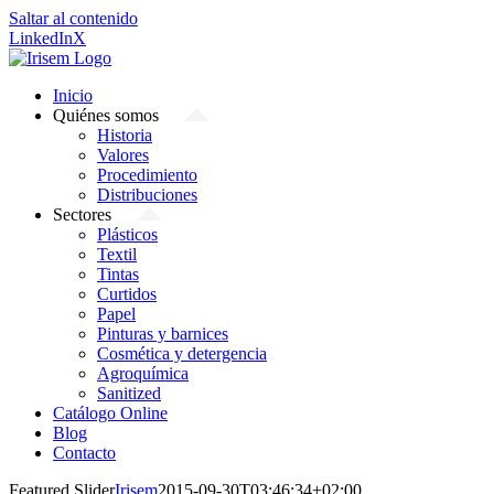
Saltar al contenido
LinkedIn
X
Inicio
Quiénes somos
Historia
Valores
Procedimiento
Distribuciones
Sectores
Plásticos
Textil
Tintas
Curtidos
Papel
Pinturas y barnices
Cosmética y detergencia
Agroquímica
Sanitized
Catálogo Online
Blog
Contacto
Featured Slider
Irisem
2015-09-30T03:46:34+02:00