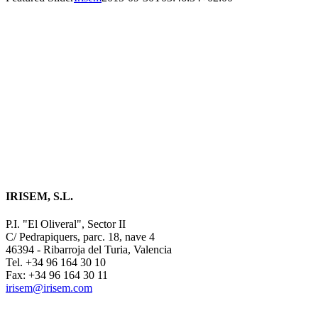
Featured Slider
Sed finibus, neque nec vulputate vestibulum, eros nisl
euismod ligula, non iaculis orci odio ac mauris.
Ut auctor, dui in dictum ultricies, eros elit condimentum
quam, vel rutrum lorem nisl.
IRISEM, S.L.
P.I. "El Oliveral", Sector II
C/ Pedrapiquers, parc. 18, nave 4
46394 - Ribarroja del Turia, Valencia
Tel. +34 96 164 30 10
Fax: +34 96 164 30 11
irisem@irisem.com