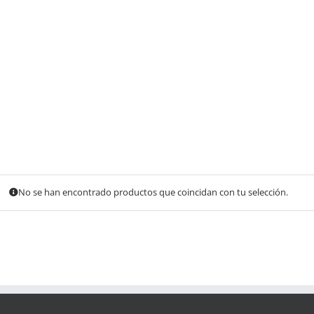
Ut auctor, dui in dictum ultricies, eros elit
condimentum quam, vel rutrum lorem nisl.
No se han encontrado productos que coincidan con tu selección.