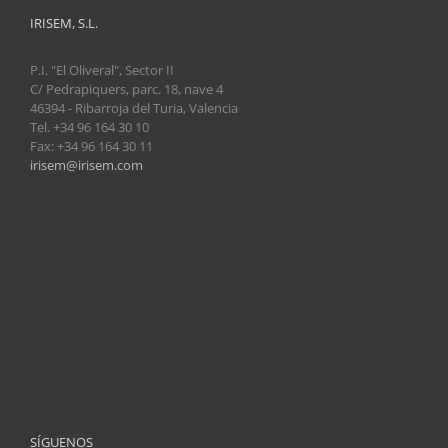
IRISEM, S.L.
P.I. "El Oliveral", Sector II
C/ Pedrapiquers, parc. 18, nave 4
46394 - Ribarroja del Turia, Valencia
Tel. +34 96 164 30 10
Fax: +34 96 164 30 11
irisem@irisem.com
SÍGUENOS