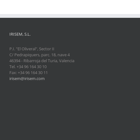
IRISEM, S.L.
P.I. "El Oliveral", Sector II
C/ Pedrapiquers, parc. 18, nave 4
46394 - Ribarroja del Turia, Valencia
Tel. +34 96 164 30 10
Fax: +34 96 164 30 11
irisem@irisem.com