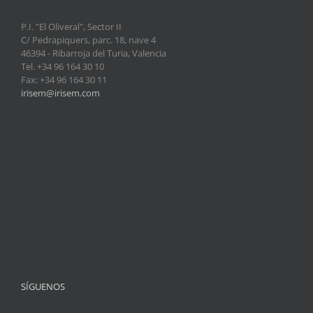
P.I. "El Oliveral", Sector II
C/ Pedrapiquers, parc. 18, nave 4
46394 - Ribarroja del Turia, Valencia
Tel. +34 96 164 30 10
Fax: +34 96 164 30 11
irisem@irisem.com
SÍGUENOS